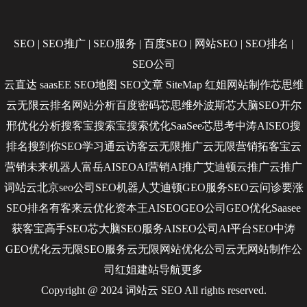
SEO
|
SEO推广
|
SEO服务
|
百度SEO
|
网站SEO
|
SEO排名
|
SEO公司
云直达
saasEE
SEO地图
SEO文章
SiteMap
红姐网站制作
芯思维
云无限
云排名
网站分析
百度密码
芯思维
外波斯
芯大脑SEO
开尔
邢
优化分析
搜客宝
搜索宝
搜索优化
SaaSee
芯思考
中涛AISEO
搜
排名
搜到你
SEO学习通
云访客
云无限推广
云无限营销
拓客宝
云
营销
未来机器人
富岳AISEO
AI营销
AI推广
艾迪顿
云推广
云推广
词站云
北京seo公司
SEO机器人
艾迪顿GEO服务
SEO云问诊
要涨
SEO排名
有客来
云优化
资本王
AISEO
GEO公司
GEO优化
Saasee
获客宝
高手SEO
芯大脑SEO服务
AISEO公司
AI平台SEO
中涛
GEO优化
云无限SEO服务
云无限网站优化公司
云无网站制作公
司
红姐建站
导航
更多
Copyright @ 2024 词站云
SEO
All rights reserved.