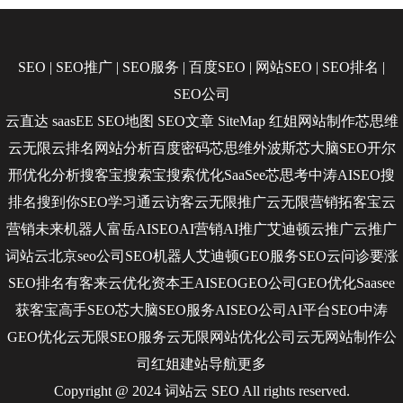
SEO
|
SEO推广
|
SEO服务
|
百度SEO
|
网站SEO
|
SEO排名
|
SEO公司
云直达
saasEE
SEO地图
SEO文章
SiteMap
红姐网站制作
芯思维
云无限
云排名
网站分析
百度密码
芯思维
外波斯
芯大脑SEO
开尔
邢
优化分析
搜客宝
搜索宝
搜索优化
SaaSee
芯思考
中涛AISEO
搜
排名
搜到你
SEO学习通
云访客
云无限推广
云无限营销
拓客宝
云
营销
未来机器人
富岳AISEO
AI营销
AI推广
艾迪顿
云推广
云推广
词站云
北京seo公司
SEO机器人
艾迪顿GEO服务
SEO云问诊
要涨
SEO排名
有客来
云优化
资本王
AISEO
GEO公司
GEO优化
Saasee
获客宝
高手SEO
芯大脑SEO服务
AISEO公司
AI平台SEO
中涛
GEO优化
云无限SEO服务
云无限网站优化公司
云无网站制作公
司
红姐建站
导航
更多
Copyright @ 2024 词站云
SEO
All rights reserved.