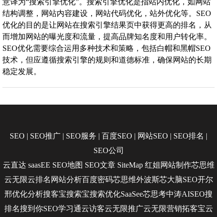
意译为“搜索引擎优化”。搜索引擎优化是指站内优化，如网站
结构调整，网站内容建设，网站代码优化，站外优化等。SEO
优化的目的是让网站在搜索引擎结果页中获得更高的排名，从
而增加网站的曝光度和流量，提高品牌知名度和用户转化率。
SEO优化需要综合运用多种技术和策略，包括白帽和黑帽SEO
技术，但应遵循搜索引擎的规则和道德标准，确保网站的长期
稳定发展。
SEO
|
SEO推广
|
SEO服务
|
百度SEO
|
网站SEO
|
SEO排名
|
SEO公司
云直达
saasEE
SEO地图
SEO文章
SiteMap
红姐网站制作
芯思维
云无限
云排名
网站分析
百度密码
芯思维
外波斯
芯大脑SEO
开尔
邢
优化分析
搜客宝
搜索宝
搜索优化
SaaSee
芯思考
中涛AISEO
搜
排名
搜到你
SEO学习通
云访客
云无限推广
云无限营销
拓客宝
云