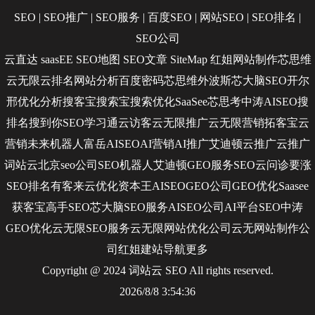
SEO
|
SEO推广
|
SEO服务
|
百度SEO
|
网站SEO
|
SEO排名
|
SEO公司
云直达
saasEE
SEO地图
SEO文章
SiteMap
红姐网站制作
芯思维
云无限
云排名
网站分析
百度密码
芯思维
外波斯
芯大脑SEO
开尔
邢
优化分析
搜客宝
搜索宝
搜索优化
SaaSee
芯思考
中涛AISEO
搜
排名
搜到你
SEO学习通
云访客
云无限推广
云无限营销
拓客宝
云
营销
未来机器人
富岳AISEO
AI营销
AI推广
艾迪顿
云推广
云推广
词站云
北京seo公司
SEO机器人
艾迪顿GEO服务
SEO云问诊
要涨
SEO排名
有客来
云优化
资本王
AISEO
GEO公司
GEO优化
Saasee
获客宝
高手SEO
芯大脑SEO服务
AISEO公司
AI平台SEO
中涛
GEO优化
云无限SEO服务
云无限网站优化公司
云无网站制作公
司
红姐建站
导航
更多
Copyright @ 2024 词站云
SEO
All rights reserved.
2026/8/8 3:54:36