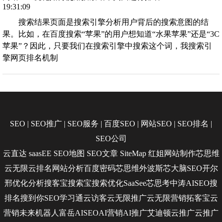
19:31:09
搜索结果页面是搜索引擎分析用户背后的搜索意图的结
果。比如，在百度搜索“苹果”的用户想知道“水果苹果”还是“3C
苹果”？因此，只要我们在搜索引擎中搜索这个词，我搜索引
擎网页排名机制
SEO
|
SEO推广
|
SEO服务
|
百度SEO
|
网站SEO
|
SEO排名
|
SEO公司
云直达
saasEE
SEO地图
SEO文章
SiteMap
红姐网站制作
芯思维
云无限
云排名
网站分析
百度密码
芯思维
外波斯
芯大脑SEO
开尔
邢
优化分析
搜客宝
搜索宝
搜索优化
SaaSee
芯思考
中涛AISEO
搜
排名
搜到你
SEO学习通
云访客
云无限推广
云无限营销
拓客宝
云
营销
未来机器人
富岳AISEO
AI营销
AI推广
艾迪顿
云推广
云推广