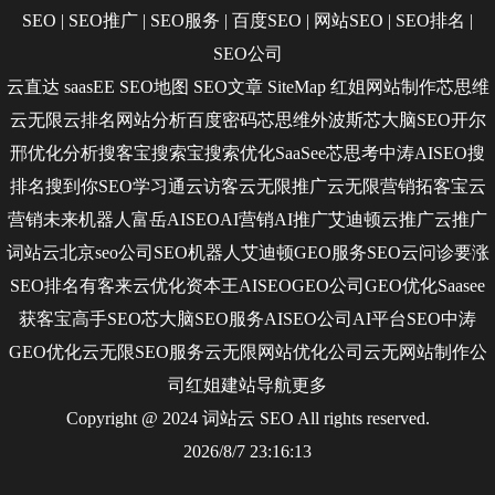
SEO
|
SEO推广
|
SEO服务
|
百度SEO
|
网站SEO
|
SEO排名
|
SEO公司
云直达
saasEE
SEO地图
SEO文章
SiteMap
红姐网站制作
芯思维
云无限
云排名
网站分析
百度密码
芯思维
外波斯
芯大脑SEO
开尔
邢
优化分析
搜客宝
搜索宝
搜索优化
SaaSee
芯思考
中涛AISEO
搜
排名
搜到你
SEO学习通
云访客
云无限推广
云无限营销
拓客宝
云
营销
未来机器人
富岳AISEO
AI营销
AI推广
艾迪顿
云推广
云推广
词站云
北京seo公司
SEO机器人
艾迪顿GEO服务
SEO云问诊
要涨
SEO排名
有客来
云优化
资本王
AISEO
GEO公司
GEO优化
Saasee
获客宝
高手SEO
芯大脑SEO服务
AISEO公司
AI平台SEO
中涛
GEO优化
云无限SEO服务
云无限网站优化公司
云无网站制作公
司
红姐建站
导航
更多
Copyright @ 2024 词站云
SEO
All rights reserved.
2026/8/7 23:16:13