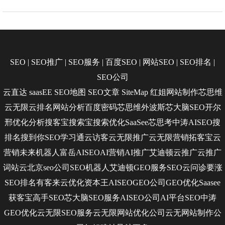
SEO
|
SEO推广
|
SEO服务
|
百度SEO
|
网站SEO
|
SEO排名
|
SEO公司
云直达
saasEE
SEO地图
SEO文章
SiteMap
红姐网站制作
芯思维
云无限
云排名
网站分析
百度密码
芯思维
外波斯
芯大脑SEO
开尔
邢
优化分析
搜客宝
搜索宝
搜索优化
SaaSee
芯思考
中涛AISEO
搜
排名
搜到你
SEO学习通
云访客
云无限推广
云无限营销
拓客宝
云
营销
未来机器人
富岳AISEO
AI营销
AI推广
艾迪顿
云推广
云推广
词站云
北京seo公司
SEO机器人
艾迪顿GEO服务
SEO云问诊
要涨
SEO排名
有客来
云优化
资本王
AISEO
GEO公司
GEO优化
Saasee
获客宝
高手SEO
芯大脑SEO服务
AISEO公司
AI平台SEO
中涛
GEO优化
云无限SEO服务
云无限网站优化公司
云无网站制作公